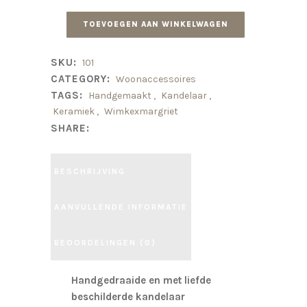
TOEVOEGEN AAN WINKELWAGEN
SKU:
101
CATEGORY:
Woonaccessoires
TAGS:
Handgemaakt
,
Kandelaar
,
Keramiek
,
Wimkexmargriet
SHARE:
BESCHRIJVING
AANVULLENDE INFORMATIE
BEOORDELINGEN (0)
Handgedraaide en met liefde
beschilderde kandelaar