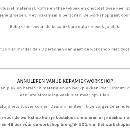
clusief materiaal, koffie en thee (+koek en chocola) twee keer s
leine groepen. Met maximaal 6 personen. De workshop gaat doo
Bekijk hierboven de beschikbare data en boek je plek.
*Zijn er minder dan 3 personen dan gaat de workshop niet door
ANNULEREN VAN JE KERAMIEKWORKSHOP
een plek en bereid ik materialen en werkplekken voor. Omdat ik 
een late afmelding vaak niet meer opvullen.
 altijd iets tussenkomen. Daarom hanteer ik de volgende annul
en vóór de workshop kun je kosteloos annuleren of je deelname 
 en 48 uur vóór de workshop breng ik 50% van het workshopbe