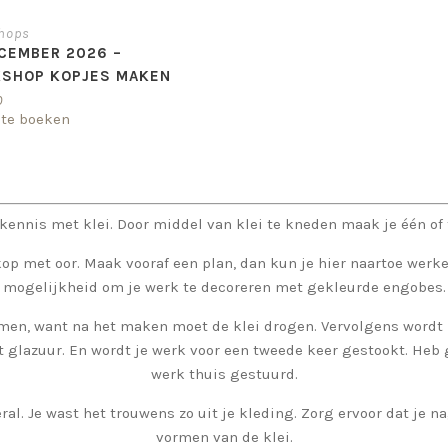
hops
ECEMBER 2026 –
SHOP KOPJES MAKEN
0
 te boeken
kennis met klei. Door middel van klei te kneden maak je één of
op met oor. Maak vooraf een plan, dan kun je hier naartoe werke
mogelijkheid om je werk te decoreren met gekleurde engobes.
emen, want na het maken moet de klei drogen. Vervolgens wordt 
glazuur. En wordt je werk voor een tweede keer gestookt. Heb g
werk thuis gestuurd.
ral. Je wast het trouwens zo uit je kleding. Zorg ervoor dat je n
vormen van de klei.