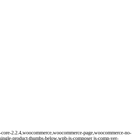
kholm-core-2.2.4,woocommerce,woocommerce-page,woocommerce-no-
-single-product-thumbs-below,wpb-js-composer js-comp-ver-