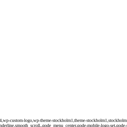
id-2744,wp-custom-logo,wp-theme-stockholm1,theme-stockholm1,stoc
underline,smooth_scroll,,qode_menu_center,qode-mobile-logo-set,qode