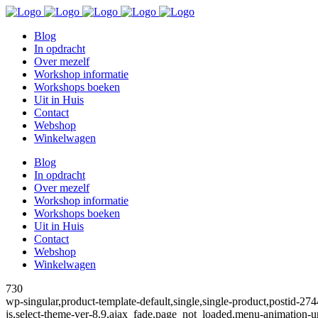
Blog
In opdracht
Over mezelf
Workshop informatie
Workshops boeken
Uit in Huis
Contact
Webshop
Winkelwagen
Blog
In opdracht
Over mezelf
Workshop informatie
Workshops boeken
Uit in Huis
Contact
Webshop
Winkelwagen
730
wp-singular,product-template-default,single,single-product,post
js,select-theme-ver-8.9,ajax_fade,page_not_loaded,menu-animation-