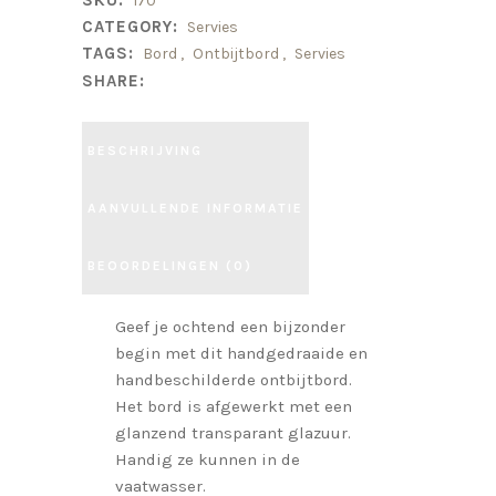
SKU:
170
CATEGORY:
Servies
TAGS:
Bord
,
Ontbijtbord
,
Servies
SHARE:
BESCHRIJVING
AANVULLENDE INFORMATIE
BEOORDELINGEN (0)
Geef je ochtend een bijzonder
begin met dit handgedraaide en
handbeschilderde ontbijtbord.
Het bord is afgewerkt met een
glanzend transparant glazuur.
Handig ze kunnen in de
vaatwasser.