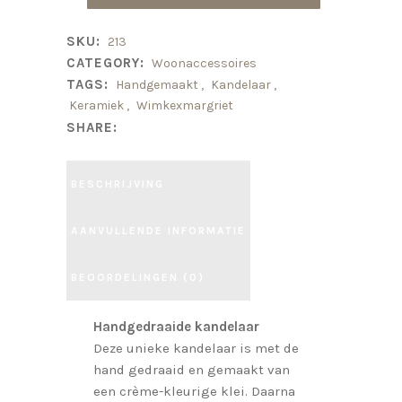
SKU:
213
CATEGORY:
Woonaccessoires
TAGS:
Handgemaakt
,
Kandelaar
,
Keramiek
,
Wimkexmargriet
SHARE:
BESCHRIJVING
AANVULLENDE INFORMATIE
BEOORDELINGEN (0)
Handgedraaide kandelaar
Deze unieke kandelaar is met de
hand gedraaid en gemaakt van
een crème-kleurige klei. Daarna