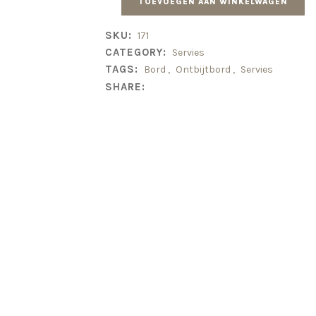
TOEVOEGEN AAN WINKELWAGEN
SKU:
171
CATEGORY:
Servies
TAGS:
Bord
,
Ontbijtbord
,
Servies
SHARE: