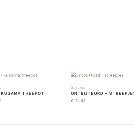
s
Servies
I KUSAMA THEEPOT
ONTBIJTBORD – STREEPJE
5
€
24,95